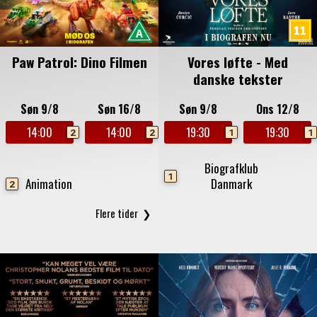
Paw Patrol: Dino Filmen
Vores løfte - Med
danske tekster
Søn 9/8
Søn 16/8
Søn 9/8
Ons 12/8
14:00
14:00
19:30
19:30
2
2
1
1
Biografklub
1
Animation
Danmark
2