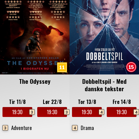
The Odyssey
Dobbeltspil - Med
danske tekster
Tir 11/8
Lør 22/8
Tor 13/8
Fre 14/8
19:30
19:30
19:30
19:30
3
3
4
4
Adventure
Drama
3
4