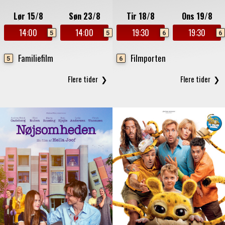
Lør 15/8
Søn 23/8
Tir 18/8
Ons 19/8
14:00
14:00
19:30
19:30
5
5
6
6
Familiefilm
Filmporten
5
6