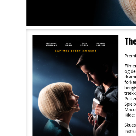
Th
Premi
Filmen
og de
drømm
forkæ
hengi
trækk
Pulit
Spiel
Macos
Kilde:
Skuesp
Instru