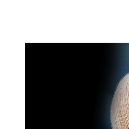
Filmdetaljer
HER KAN DU SE DETALJER OM OG 