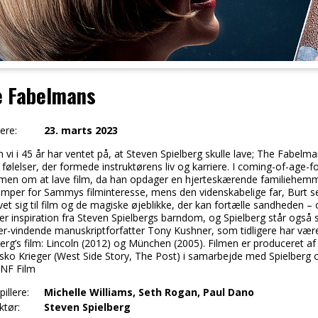
e Fabelmans
ere:
23. marts 2023
 vi i 45 år har ventet på, at Steven Spielberg skulle lave; The Fabelma
 følelser, der formede instruktørens liv og karriere. I coming-of-ag
en om at lave film, da han opdager en hjerteskærende familiehemme
mper for Sammys filminteresse, mens den videnskabelige far, Burt 
vet sig til film og de magiske øjeblikke, der kan fortælle sandheden 
er inspiration fra Steven Spielbergs barndom, og Spielberg står også
zer-vindende manuskriptforfatter Tony Kushner, som tidligere har vær
berg’s film: Lincoln (2012) og München (2005). Filmen er produceret a
ko Krieger (West Side Story, The Post) i samarbejde med Spielberg 
 NF Film
illere:
Michelle Williams, Seth Rogan, Paul Dano
ktør:
Steven Spielberg