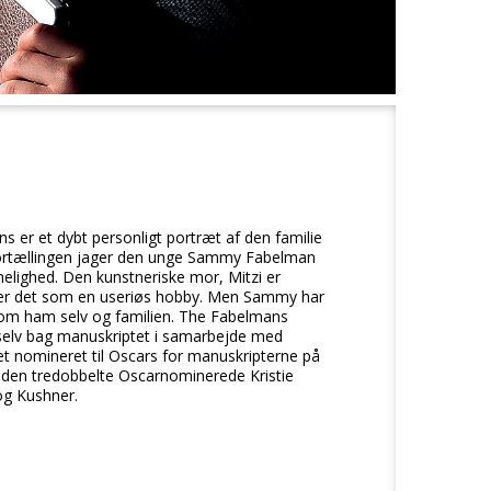
ns er et dybt personligt portræt af den familie
e-fortællingen jager den unge Sammy Fabelman
lighed. Den kunstneriske mor, Mitzi er
ser det som en useriøs hobby. Men Sammy har
– om ham selv og familien. The Fabelmans
 selv bag manuskriptet i samarbejde med
et nomineret til Oscars for manuskripterne på
f den tredobbelte Oscarnominerede Kristie
og Kushner.