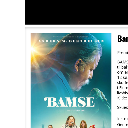
Ba
Premi
BAMSE
til b
om en
12 sø
skuff
i Fle
livshis
Kilde:
Skuesp
Instru
Genre