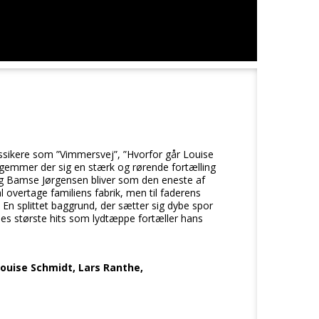
assikere som ”Vimmersvej”, ”Hvorfor går Louise
e gemmer der sig en stærk og rørende fortælling
g Bamse Jørgensen bliver som den eneste af
overtage familiens fabrik, men til faderens
n splittet baggrund, der sætter sig dybe spor
s største hits som lydtæppe fortæller hans
ouise Schmidt, Lars Ranthe,