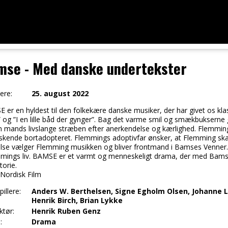
mse - Med danske undertekster
ere:
25. august 2022
 er en hyldest til den folkekære danske musiker, der har givet os kl
al” og ”I en lille båd der gynger”. Bag det varme smil og smækbuksern
 mands livslange stræben efter anerkendelse og kærlighed. Flemmin
skende bortadopteret. Flemmings adoptivfar ønsker, at Flemming skal 
else vælger Flemming musikken og bliver frontmand i Bamses Venner. E
mmings liv. BAMSE er et varmt og menneskeligt drama, der med Bamse
torie.
 Nordisk Film
illere:
Anders W. Berthelsen, Signe Egholm Olsen, Johanne L
Henrik Birch, Brian Lykke
ktør:
Henrik Ruben Genz
:
Drama