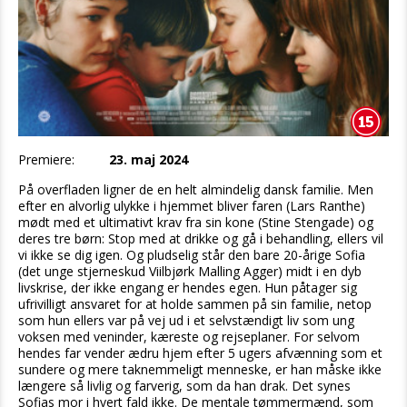
Premiere:
23. maj 2024
På overfladen ligner de en helt almindelig dansk familie. Men
efter en alvorlig ulykke i hjemmet bliver faren (Lars Ranthe)
mødt med et ultimativt krav fra sin kone (Stine Stengade) og
deres tre børn: Stop med at drikke og gå i behandling, ellers vil
vi ikke se dig igen. Og pludselig står den bare 20-årige Sofia
(det unge stjerneskud Viilbjørk Malling Agger) midt i en dyb
livskrise, der ikke engang er hendes egen. Hun påtager sig
ufrivilligt ansvaret for at holde sammen på sin familie, netop
som hun ellers var på vej ud i et selvstændigt liv som ung
voksen med veninder, kæreste og rejseplaner. For selvom
hendes far vender ædru hjem efter 5 ugers afvænning som et
sundere og mere taknemmeligt menneske, er han måske ikke
længere så livlig og farverig, som da han drak. Det synes
Sofias mor i hvert fald ikke. De mentale tømmermænd, som