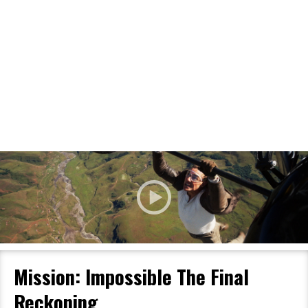
Filmdetaljer
HER KAN DU SE DETALJER OM OG
BESTILLE BILLETTER TIL DEN VALGTE
FILM
Mission: Impossible The Final
Reckoning