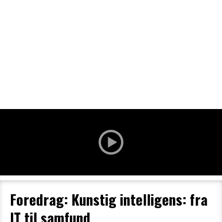
Filmdetaljer
HER KAN DU SE DETALJER OM OG
BESTILLE BILLETTER TIL DEN VALGTE
FILM
Foredrag: Kunstig intelligens: fra
IT til samfund