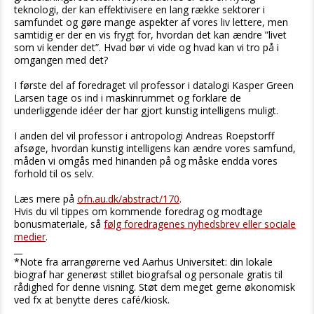
teknologi, der kan effektivisere en lang række sektorer i
samfundet og gøre mange aspekter af vores liv lettere, men
samtidig er der en vis frygt for, hvordan det kan ændre ”livet
som vi kender det”. Hvad bør vi vide og hvad kan vi tro på i
omgangen med det?
I første del af foredraget vil professor i datalogi Kasper Green
Larsen tage os ind i maskinrummet og forklare de
underliggende idéer der har gjort kunstig intelligens muligt.
I anden del vil professor i antropologi Andreas Roepstorff
afsøge, hvordan kunstig intelligens kan ændre vores samfund,
måden vi omgås med hinanden på og måske endda vores
forhold til os selv.
Læs mere på
ofn.au.dk/abstract/170
.
Hvis du vil tippes om kommende foredrag og modtage
bonusmateriale, så
følg foredragenes nyhedsbrev eller sociale
medier
.
__
*Note fra arrangørerne ved Aarhus Universitet: din lokale
biograf har generøst stillet biografsal og personale gratis til
rådighed for denne visning. Støt dem meget gerne økonomisk
ved fx at benytte deres café/kiosk.