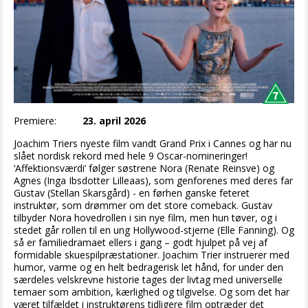
Premiere:
23. april 2026
Joachim Triers nyeste film vandt Grand Prix i Cannes og har nu
slået nordisk rekord med hele 9 Oscar-nomineringer!
’Affektionsværdi’ følger søstrene Nora (Renate Reinsve) og
Agnes (Inga Ibsdotter Lilleaas), som genforenes med deres far
Gustav (Stellan Skarsgård) - en førhen ganske feteret
instruktør, som drømmer om det store comeback. Gustav
tilbyder Nora hovedrollen i sin nye film, men hun tøver, og i
stedet går rollen til en ung Hollywood-stjerne (Elle Fanning). Og
så er familiedramaet ellers i gang – godt hjulpet på vej af
formidable skuespilpræstationer. Joachim Trier instruerer med
humor, varme og en helt bedragerisk let hånd, for under den
særdeles velskrevne historie tages der livtag med universelle
temaer som ambition, kærlighed og tilgivelse. Og som det har
været tilfældet i instruktørens tidligere film optræder det